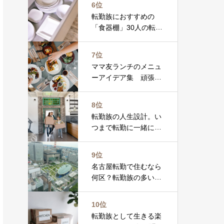
6位
転勤族におすすめの
「食器棚」30人の転勤
族に聞いた人気１位は
ニトリ。２位は〇〇。
7位
選び方のポイントをま
ママ友ランチのメニュ
とめました
ーアイデア集 頑張り
すぎないがちょうどい
い！簡単おもてなし＆
8位
注意ポイント
転勤族の人生設計。い
つまで転勤に一緒につ
いていくか、単身赴任
か。転勤族の声を集め
9位
ました。
名古屋転勤で住むなら
何区？転勤族の多いお
すすめエリアを転勤族
35名に聞きました
10位
転勤族として生きる楽