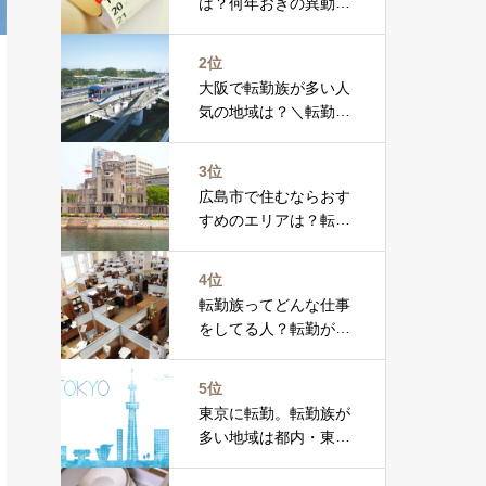
は？何年おきの異動が
一番多い？「時期」に
まつわる転勤族データ
2位
を調べました
大阪で転勤族が多い人
気の地域は？＼転勤族
35人に聞きました／
3位
広島市で住むならおす
すめのエリアは？転勤
族14名の声をまとめま
した
4位
転勤族ってどんな仕事
をしてる人？転勤が多
い業種や職種をご紹介
5位
東京に転勤。転勤族が
多い地域は都内・東京
周辺のどこ？転勤経験
者にアンケート