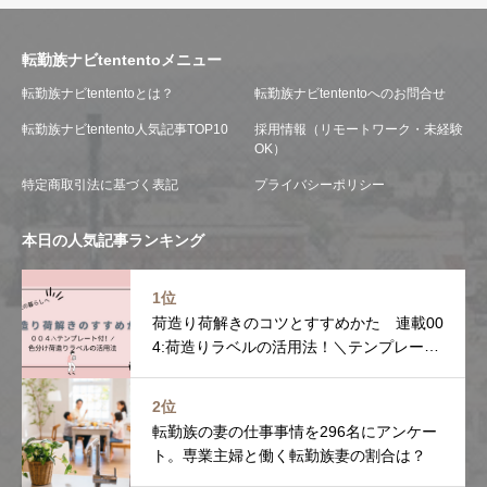
転勤族ナビtententoメニュー
転勤族ナビtententoとは？
転勤族ナビtententoへのお問合せ
転勤族ナビtentento人気記事TOP10
採用情報（リモートワーク・未経験
OK）
特定商取引法に基づく表記
プライバシーポリシー
本日の人気記事ランキング
1位
荷造り荷解きのコツとすすめかた 連載00
4:荷造りラベルの活用法！＼テンプレート
付／
2位
転勤族の妻の仕事事情を296名にアンケー
ト。専業主婦と働く転勤族妻の割合は？