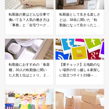
転勤族の妻はどんな仕事で
転勤族として生きる楽しさ
働いてる？人気の働き方は
とは。38名に聞いた「転
「事務」と「在宅ワーク」
勤族になって良かったこ
296名の仕事の実情まと
と・メリット」
め。
転勤族におすすめの「食器
【要チェック】土地勘のな
棚」30人の転勤族に聞い
い場所の引っ越し＆家探し
た人気１位はニトリ。２位
に役立つサイト23個～学
は〇〇。選び方のポイント
校・街の口コミ・助成等～
をまとめました