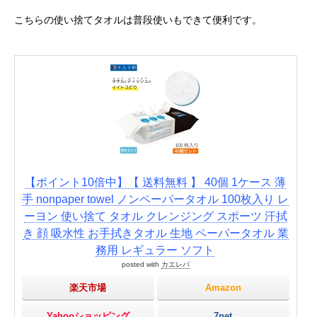
こちらの使い捨てタオルは普段使いもできて便利です。
【ポイント10倍中】【 送料無料 】 40個 1ケース 薄
手 nonpaper towel ノンペーパータオル 100枚入り レ
ーヨン 使い捨て タオル クレンジング スポーツ 汗拭
き 顔 吸水性 お手拭きタオル 生地 ペーパータオル 業
務用 レギュラー ソフト
posted with
カエレバ
楽天市場
Amazon
Yahooショッピング
7net