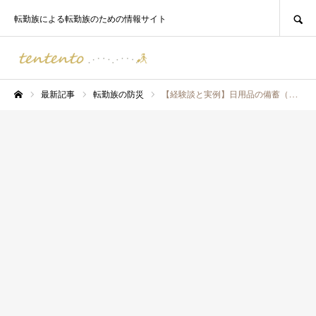
SEARCH
転勤族による転勤族のための情報サイト
最新記事
転勤族の防災
【経験談と実例】日用品の備蓄（ローリングストック）にはどんなアイテムが何個必要？
ホーム