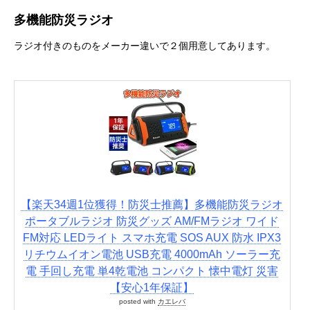
多機能防災ラジオ
ラジオ付きのものをメーカー違いで２個用意してあります。
【楽天34週1位獲得！防災士推薦】多機能防災ラジオ
ポータブルラジオ 防災グッズ AM/FMラジオ ワイド
FM対応 LEDライト スマホ充電 SOS AUX 防水 IPX3
リチウムイオン電池 USB充電 4000mAh ソーラー充
電 手回し充電 単4乾電池 コンパクト 懐中電灯 災害
【安心1年保証】
posted with
カエレバ