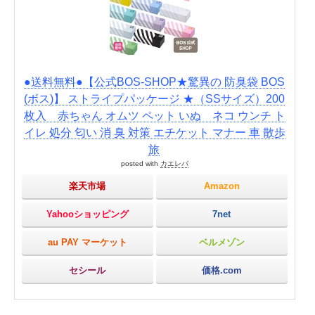
●送料無料●【公式BOS-SHOP★驚異の 防臭袋 BOS
(ボス)】 ストライプパッケージ ★（SSサイズ）200
枚入 赤ちゃん オムツ ペット いぬ ネコ ウンチ ト
イレ 処分 匂い 消 臭 対策 エチケット マナー 車 散歩
旅
posted with
カエレバ
楽天市場
Amazon
Yahooショッピング
7net
au PAY マーケット
ベルメゾン
セシール
価格.com