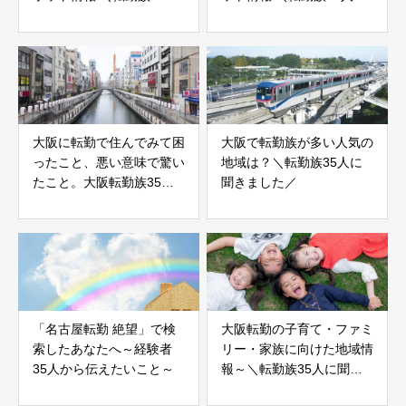
に聞きました／
聞きました／
大阪に転勤で住んでみて困
大阪で転勤族が多い人気の
ったこと、悪い意味で驚い
地域は？＼転勤族35人に
たこと。大阪転勤族35名
聞きました／
に聞きました
「名古屋転勤 絶望」で検
大阪転勤の子育て・ファミ
索したあなたへ～経験者
リー・家族に向けた地域情
35人から伝えたいこと～
報～＼転勤族35人に聞き
ました／