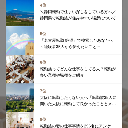
4位
＼静岡転勤で住まい探しをしている方へ／
静岡県で転勤族が住みやすい場所について
5位
「名古屋転勤 絶望」で検索したあなたへ
～経験者35人から伝えたいこと～
6位
転勤族ってどんな仕事をしてる人？転勤が
多い業種や職種をご紹介
7位
大阪に転勤したくない人へ「転勤族35人に
聞いた大阪に転勤して良かったこととメリ
ット」
8位
転勤族の妻の仕事事情を296名にアンケー