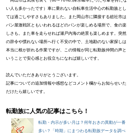
岡山市は気候も良く（60～70%の降水確率だったら傘を持たな
い人も多かったです）車に乗れない自転車生活中心の転勤族とし
ては過ごしやすさもありました。また岡山市に隣接する総社市は
パン屋激戦区ともいわれるほどのパンが楽しめる場所で、食の楽
しさも。また車を走らせれば瀬戸内海の絶景も楽しめます。突然
の辞令や慣れない場所へ行く不安の中で、土地勘のない家探しは
本当に根が折れる作業ですが、この情報が同じ転勤族仲間の声と
いうことで安心感とお役立ちになれば嬉しいです。
読んでいただきありがとうございます。
記事についての追加情報や感想などコメント欄からお知らせいた
だけたら嬉しいです。
転勤族に人気の記事はこちら！
転勤・内示が多い月は？何年おきの異動が一番
多い？「時期」にまつわる転勤族データを調べ