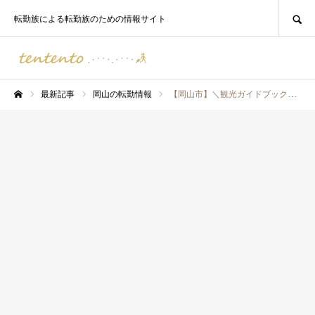
SEARCH
転勤族による転勤族のための情報サイト
最新記事
岡山の転勤情報
【岡山市】＼観光ガイドブックじゃない！/転勤族による転勤族のための地域情報 岡山県岡山市ってどんなところ？転勤で住むなら？
ホーム