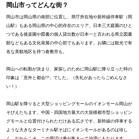
岡山市ってどんな街？
岡山市は岡山県の南部に位置し、県庁所在地や新幹線停車駅（岡
山駅）もある岡山県の中心的存在のエリア。日本三大庭園のひと
つである後楽園や図書の個人貸出数が日本一と言われる県立図書
館などもある文化発展の中心部でもあります。お隣には観光で有
名な美観地区を持つ倉敷市も。
岡山への転勤が決まり、家探しのために岡山駅に降り立った時の
印象は「意外と都会!?」でした。（失礼があったらごめんなさ
い！）
岡山駅を降りると大型ショッピングモールのイオンモール岡山が
そびえたちます。中国・四国地方最大の大規模都市型ショッピン
グモールと位置付けられただけある広さです。新幹線の停車する
ような大きなターミナル駅そばにイオンモールがあるのは珍し
く、だからこそ、この周辺は車が集まって渋滞にもなります。