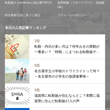
転勤族ナビtentento人気記事TOP10
採用情報（リモートワーク・未経験
OK）
特定商取引法に基づく表記
プライバシーポリシー
本日の人気記事ランキング
1位
転勤・内示が多い月は？何年おきの異動が
一番多い？「時期」にまつわる転勤族デー
タを調べました
2位
名古屋市立小学校のトワイライトって何？
～名古屋市の小学生の放課後事情～
3位
滋賀県に転勤族が住むならどこ？実際に滋
賀県に住んだ転勤族17人の声