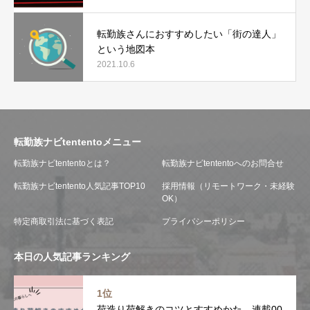
転勤族さんにおすすめしたい「街の達人」
という地図本
2021.10.6
転勤族ナビtententoメニュー
転勤族ナビtententoとは？
転勤族ナビtententoへのお問合せ
転勤族ナビtentento人気記事TOP10
採用情報（リモートワーク・未経験
OK）
特定商取引法に基づく表記
プライバシーポリシー
本日の人気記事ランキング
1位
荷造り荷解きのコツとすすめかた 連載00