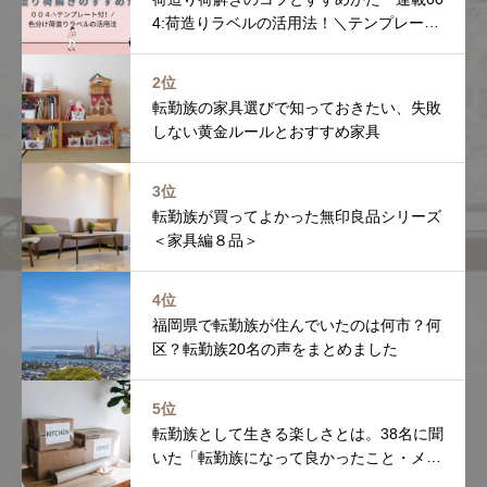
4:荷造りラベルの活用法！＼テンプレート
付／
2位
転勤族の家具選びで知っておきたい、失敗
しない黄金ルールとおすすめ家具
3位
転勤族が買ってよかった無印良品シリーズ
＜家具編８品＞
4位
福岡県で転勤族が住んでいたのは何市？何
区？転勤族20名の声をまとめました
5位
転勤族として生きる楽しさとは。38名に聞
いた「転勤族になって良かったこと・メリ
ット」