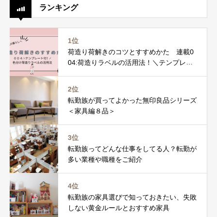
ランキング
1位
荷造り荷解きのコツとすすめかた 連載0
04:荷造りラベルの活用法！＼テンプレー
ト付／
2位
転勤族が買ってよかった無印良品シリーズ
＜家具編８品＞
3位
転勤族ってどんな仕事をしてる人？転勤が
多い業種や職種をご紹介
4位
転勤族の家具選びで知っておきたい、失敗
しない黄金ルールとおすすめ家具