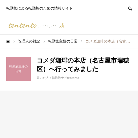
SEARCH
転勤族による転勤族のための情報サイト
管理人の雑記
転勤族主婦の日常
コメダ珈琲の本店（名古屋市瑞穂区）へ行ってみました
ホーム
コメダ珈琲の本店（名古屋市瑞穂
転勤族主婦の
区）へ行ってみました
日常
書いた人 :
転勤族ナビtentento